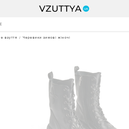
E
е взуття
Черевики зимові жіночі