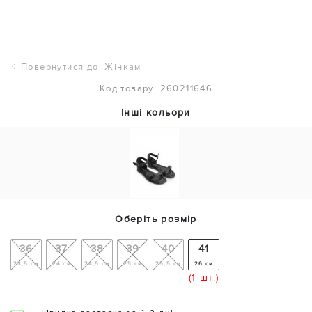
Повернутися до: Жінкам
Код товару: 260211646
Інші кольори
Оберіть розмір
36
37
38
39
40
41
23,5 см
24 см
24,5 см
25 см
25,5 см
26 см
(1 шт.)