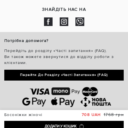
ЗНАЙДІТЬ НАС НА
Потрібна допомога?
Перейдіть до розділу «Часті запитання» (FAQ).
Ви також можете звернутися до відділу роботи з
клієнтами.
Перейти До Розділу «Часті Запитання» (FAQ)
1768 грн
Босоніжки жіночі
708 UAH
ДОДАТИ У КОШИК