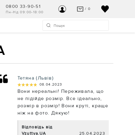
0800 33-90-51
/ 0
Пн-Нд 09:00-18:00
ВАШ КОШИК ПУСТИЙ
УВІЙТИ
Останні модні новинки чекають на Вас!
Реєстрація
A
ПЕРЕГЛЯНУТИ
Допомога та контакт
Тетяна (Львів)
★★★★★
★★★★★
08.04.2023
Вони нереальні! Переживала, що
не підійде розмір. Все ідеально,
розмір в розмір! Вони круті, краще
ніж на фото. Дякую!
Відповідь від
Vzuttya.UA
25.04.2023