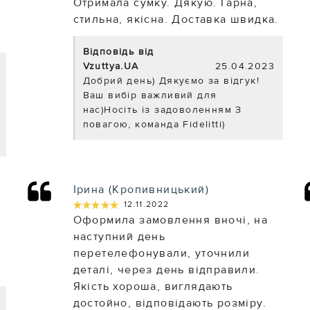
Отримала сумку. Дякую. Гарна,
стильна, якісна. Доставка швидка.
Відповідь від
Vzuttya.UA
25.04.2023
Добрий день) Дякуємо за відгук!
Ваш вибір важливий для
нас)Носіть із задоволенням З
повагою, команда Fidelitti)
Ірина (Кропивницький)
★★★★★
★★★★★
12.11.2022
Оформила замовлення вночі, на
наступний день
перетелефонували, уточнили
деталі, через день відправили.
Якість хороша, виглядають
достойно, відповідають розміру.