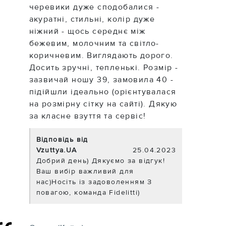
черевики дуже сподобалися -
акуратні, стильні, колір дуже
ніжний - щось середнє між
бежевим, молочним та світло-
коричневим. Виглядають дорого.
Досить зручні, тепленькі. Розмір -
зазвичай ношу 39, замовила 40 -
підійшли ідеально (орієнтувалася
на розмірну сітку на сайті). Дякую
за класне взуття та сервіс!
Відповідь від
Vzuttya.UA
25.04.2023
Добрий день) Дякуємо за відгук!
Ваш вибір важливий для
нас)Носіть із задоволенням З
повагою, команда Fidelitti)