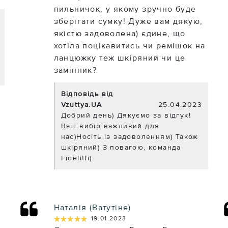
пильничок, у якому зручно буде
зберігати сумку! Дуже вам дякую,
якістю задоволена) єдине, що
хотіла поцікавитись чи ремішок на
ланцюжку теж шкіряний чи це
замінник?
Відповідь від
Vzuttya.UA
25.04.2023
Добрий день) Дякуємо за відгук!
Ваш вибір важливий для
нас)Носіть із задоволенням) Також
шкіряний) З повагою, команда
Fidelitti)
Наталія (Ватутіне)
★★★★★
★★★★★
19.01.2023