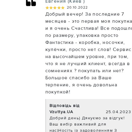
Евгения (Киев )
★★★★★
★★★★★
20.10.2022
Добрый вечер! За последние 7
месяцев - это первая моя покупк
и я очень Счастлива! Все подошл
по размеру, упаковка просто
Фантастика - коробка, носочки,
кулёчки, просто нет слов! Сервис
на высочайшем уровне, при том,
что я не лучший клиент, всегда в
сомнениях ? покупать или нет?
Большое спасибо за Ваше
терпение, я очень довольна
покупкой!
Відповідь від
Vzuttya.UA
25.04.2023
Добрий день) Дякуємо за відгук!
Ваш вибір важливий для
нас)Носіть із задоволенням З