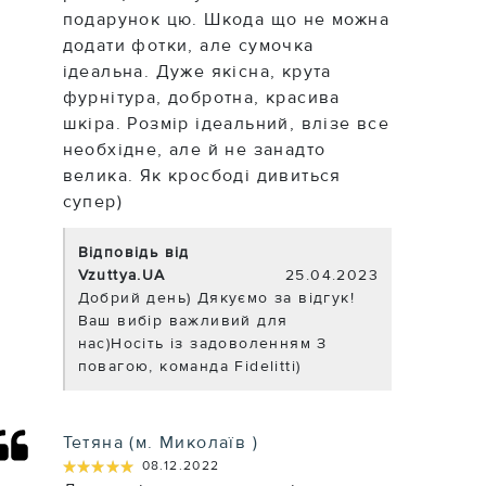
подарунок цю. Шкода що не можна
додати фотки, але сумочка
ідеальна. Дуже якісна, крута
фурнітура, добротна, красива
шкіра. Розмір ідеальний, влізе все
необхідне, але й не занадто
велика. Як кросбоді дивиться
супер)
Відповідь від
Vzuttya.UA
25.04.2023
Добрий день) Дякуємо за відгук!
Ваш вибір важливий для
нас)Носіть із задоволенням З
повагою, команда Fidelitti)
Тетяна (м. Миколаїв )
★★★★★
★★★★★
08.12.2022