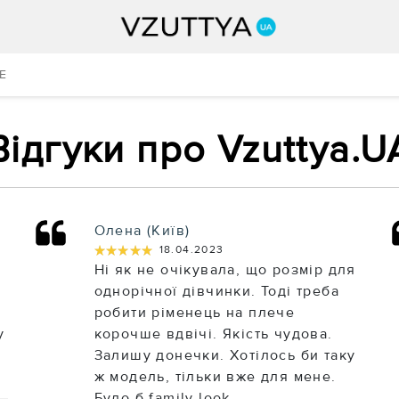
E
Відгуки про Vzuttya.U
Олена (Київ)
★★★★★
★★★★★
18.04.2023
Ні як не очікувала, що розмір для
однорічної дівчинки. Тоді треба
робити ріменець на плече
у
корочше вдвічі. Якість чудова.
Залишу донечки. Хотілось би таку
ж модель, тільки вже для мене.
Було б family look.