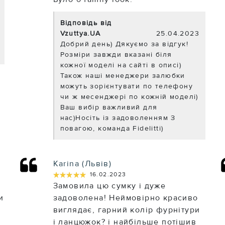
Відповідь від
Vzuttya.UA
25.04.2023
Добрий день) Дякуємо за відгук!
Розміри завжди вказані біля
кожної моделі на сайті в описі)
Також наші менеджери залюбки
можуть зорієнтувати по телефону
чи ж месенджері по кожній моделі)
Ваш вибір важливий для
нас)Носіть із задоволенням З
повагою, команда Fidelitti)
Karina (Львів)
★★★★★
★★★★★
16.02.2023
Замовила цю сумку і дуже
и
задоволена! Неймовірно красиво
виглядає, гарний колір фурнітури
і ланцюжок? і найбільше потішив